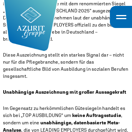
Die AZURIT Gruppe wurde mit dem renommierten Siegel
„TOP AUSBILDUNG DEUTSCHLAND 2025“ ausgezeichnet.
Damit gehört das Unternehmen laut der unabhängigen
Studie von LEADING EMPLOYERS offiziell zu den besten 1 %
aller Ausbildungsbetriebe in Deutschland –
branchenübergreifend.
Diese Auszeichnung stellt ein starkes Signal dar – nicht
nur für die Pflegebranche, sondern für das
gesellschaftliche Bild von Ausbildung in sozialen Berufen
insgesamt.
Unabhängige Auszeichnung mit großer Aussagekraft
Im Gegensatz zu herkömmlichen Gütesiegeln handelt es
sich bei „TOP AUSBILDUNG“ um
keine Auftragsstudie
,
sondern um eine
unabhängige, datenbasierte Meta-
Analyse
, die von LEADING EMPLOYERS durchgeführt wird.